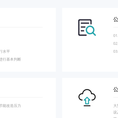
0
0
运行水平
0
平进行基本判断
低节能改造压力
大
设